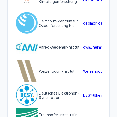
Klimafolgenforschung
Helmholtz-Zentrum für
geomar_de@helmhol
Ozeanforschung Kiel
Alfred-Wegener-Institut
awi@helmholtz.soci
Weizenbaum-Institut
Weizenbaum_Instit
Deutsches Elektronen-
DESY@helmholtz.so
Synchrotron
Fraunhofer-Institut für