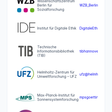
Wissenschaftszentrum
Berlin für
WZB_Berlin@wissko
Sozialforschung
Institut für Digitale Ethik
DigitaleEthik@bawü
Technische
Informationsbibliothek
tibhannover@openbi
(TIB)
Helmholtz-Zentrum für
ufz@helmholtz.soci
Umweltforschung – UFZ
Max-Planck-Institut für
mpsgoettingen@ac
Sonnensystemforschung