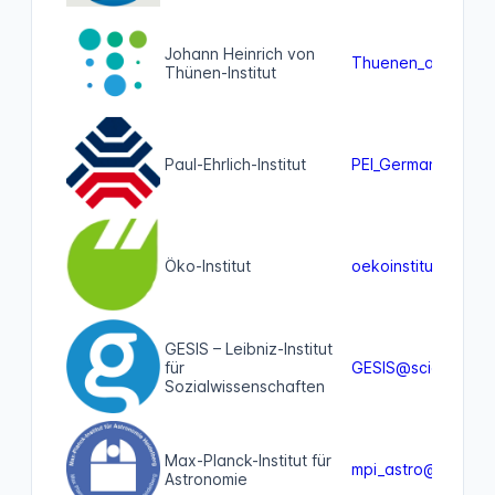
Johann Heinrich von
Thuenen_aktuell@w
Thünen-Institut
Paul-Ehrlich-Institut
PEI_Germany@soci
Öko-Institut
oekoinstitut@mast
GESIS – Leibniz-Institut
für
GESIS@sciences.so
Sozialwissenschaften
Max-Planck-Institut für
mpi_astro@wisskom
Astronomie