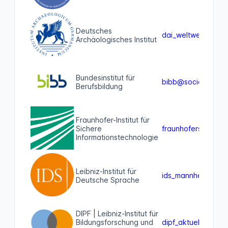
Deutsches
dai_weltweit@soci
Archäologisches Institut
Bundesinstitut für
bibb@social.bund.
Berufsbildung
Fraunhofer-Institut für
Sichere
fraunhofersit@wis
Informationstechnologie
Leibniz-Institut für
ids_mannheim@wis
Deutsche Sprache
DIPF | Leibniz-Institut für
Bildungsforschung und
dipf_aktuell@edure