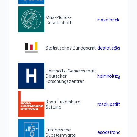
Max-Planck-
maxplanckgesellsc
Gesellschaft
Statistisches Bundesamt
destatis@social.b
Helmholtz-Gemeinschaft
Deutscher
helmholtz@helmholt
Forschungszentren
Rosa-Luxemburg-
rosaluxstiftung@ma
Stiftung
Europäische
esoastronomy@mas
Südsternwarte