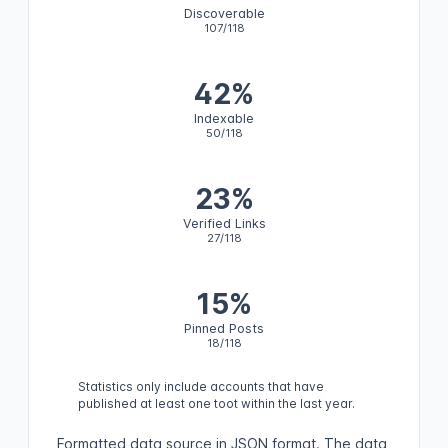
Discoverable
107/118
42%
Indexable
50/118
23%
Verified Links
27/118
15%
Pinned Posts
18/118
Statistics only include accounts that have
published at least one toot within the last year.
Formatted data source in JSON format
.
The data