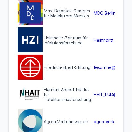
Max-Delbrück-Centrum
MDC_Berlin@social
für Molekulare Medizin
Helmholtz-Zentrum für
Helmholtz_HZI@helm
Infektionsforschung
Friedrich-Ebert-Stiftung
fesonline@mastodo
Hannah-Arendt-Institut
für
HAIT_TUD@bildung.
Totalitarismusforschung
Agora Verkehrswende
agoraverkehr@agor