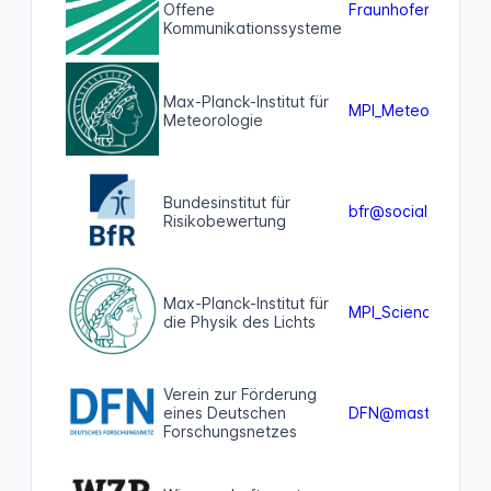
Offene
FraunhoferFOKUS@
Kommunikationssysteme
Max-Planck-Institut für
MPI_Meteo@wissko
Meteorologie
Bundesinstitut für
bfr@social.bund.d
Risikobewertung
Max-Planck-Institut für
MPI_ScienceOfLigh
die Physik des Lichts
Verein zur Förderung
eines Deutschen
DFN@mastodon.soc
Forschungsnetzes