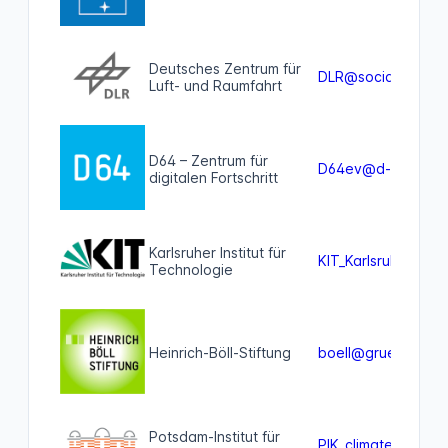
Deutsches Zentrum für
DLR@social.bund.
Luft- und Raumfahrt
D64 – Zentrum für
D64ev@d-64.socia
digitalen Fortschritt
Karlsruher Institut für
KIT_Karlsruhe@soci
Technologie
Heinrich-Böll-Stiftung
boell@gruene.soci
Potsdam-Institut für
PIK_climate@wissk