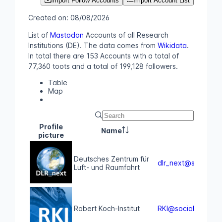
Import Follow Accounts
Import Account List
Created on: 08/08/2026
List of
Mastodon
Accounts
of all
Research
Institutions (DE)
. The data comes from
Wikidata
.
In total there are 153 Accounts
with a total of
77,360 toots
and a total of 199,128 followers
.
Table
Map
Profile
Name
Mas
picture
Deutsches Zentrum für
dlr_next@social.b
Luft- und Raumfahrt
Robert Koch-Institut
RKI@social.bund.d