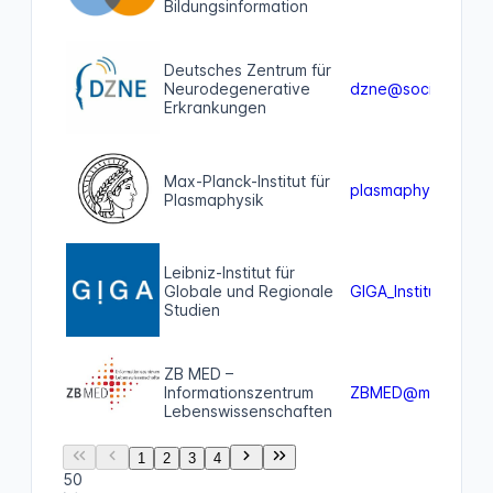
Bildungsinformation
Deutsches Zentrum für
Neurodegenerative
dzne@social.bund
Erkrankungen
Max-Planck-Institut für
plasmaphysik@wis
Plasmaphysik
Leibniz-Institut für
Globale und Regionale
GIGA_Institute@soc
Studien
ZB MED –
Informationszentrum
ZBMED@mastodon.
Lebenswissenschaften
1
2
3
4
50