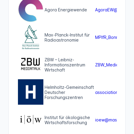
Agora Energiewende
AgoraEW@mastodo
Max-Planck-Institut für
MPIfR_Bonn@acade
Radioastronomie
ZBW – Leibniz-
Informationszentrum
ZBW_MediaTalk@ope
Wirtschaft
Helmholtz-Gemeinschaft
Deutscher
association@helmho
Forschungszentren
Institut für ökologische
ioew@mastodon.so
Wirtschaftsforschung